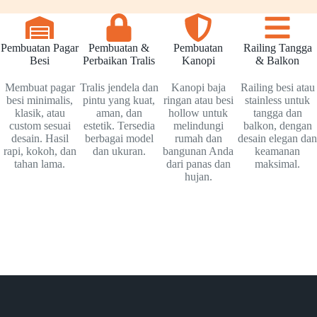
Pembuatan Pagar
Pembuatan &
Pembuatan
Railing Tangga
Besi
Perbaikan Tralis
Kanopi
& Balkon
Membuat pagar
Tralis jendela dan
Kanopi baja
Railing besi atau
besi minimalis,
pintu yang kuat,
ringan atau besi
stainless untuk
klasik, atau
aman, dan
hollow untuk
tangga dan
custom sesuai
estetik. Tersedia
melindungi
balkon, dengan
desain. Hasil
berbagai model
rumah dan
desain elegan dan
rapi, kokoh, dan
dan ukuran.
bangunan Anda
keamanan
tahan lama.
dari panas dan
maksimal.
hujan.