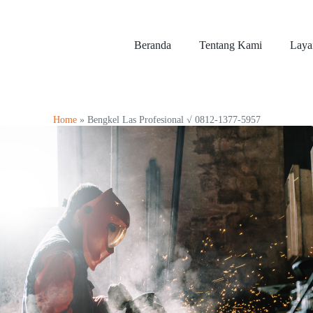
Beranda
Tentang Kami
Laya
Home
»
Bengkel Las Profesional √ 0812-1377-5957