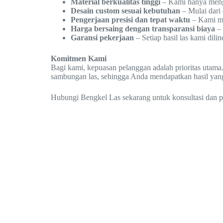
Material berkualitas tinggi
– Kami hanya menggu
Desain custom sesuai kebutuhan
– Mulai dari 
Pengerjaan presisi dan tepat waktu
– Kami me
Harga bersaing dengan transparansi biaya
– 
Garansi pekerjaan
– Setiap hasil las kami dil
Komitmen Kami
Bagi kami, kepuasan pelanggan adalah prioritas utama.
sambungan las, sehingga Anda mendapatkan hasil yan
Hubungi Bengkel Las sekarang untuk konsultasi dan p