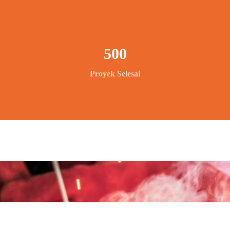
500
Proyek Selesai