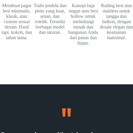
Membuat pagar
Tralis jendela dan
Kanopi baja
Railing besi atau
besi minimalis,
pintu yang kuat,
ringan atau besi
stainless untuk
klasik, atau
aman, dan
hollow untuk
tangga dan
custom sesuai
estetik. Tersedia
melindungi
balkon, dengan
desain. Hasil
berbagai model
rumah dan
desain elegan dan
rapi, kokoh, dan
dan ukuran.
bangunan Anda
keamanan
tahan lama.
dari panas dan
maksimal.
hujan.