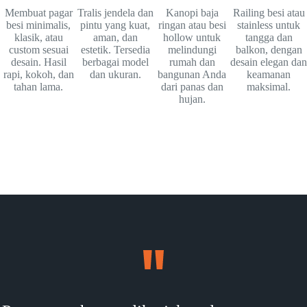
Membuat pagar
Tralis jendela dan
Kanopi baja
Railing besi atau
besi minimalis,
pintu yang kuat,
ringan atau besi
stainless untuk
klasik, atau
aman, dan
hollow untuk
tangga dan
custom sesuai
estetik. Tersedia
melindungi
balkon, dengan
desain. Hasil
berbagai model
rumah dan
desain elegan dan
rapi, kokoh, dan
dan ukuran.
bangunan Anda
keamanan
tahan lama.
dari panas dan
maksimal.
hujan.