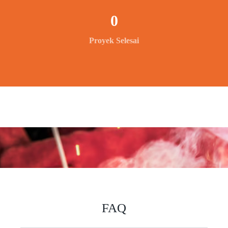
0
Proyek Selesai
FAQ