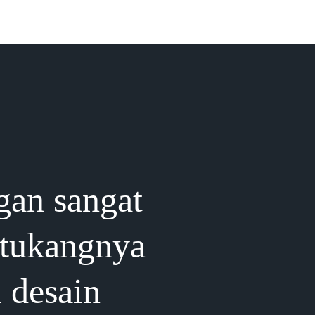
gan sangat
 tukangnya
i desain