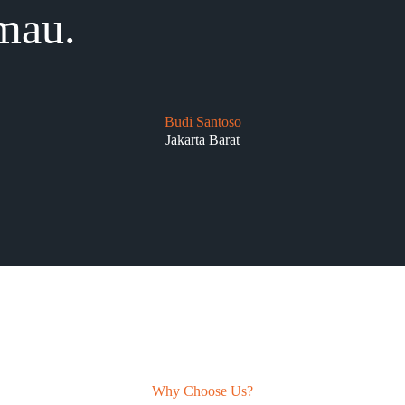
mau.
Budi Santoso
Jakarta Barat
Why Choose Us?