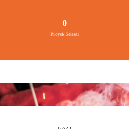
0
Proyek Selesai
FAQ