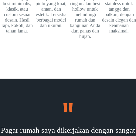
besi minimalis,
pintu yang kuat,
ringan atau besi
stainless untuk
klasik, atau
aman, dan
hollow untuk
tangga dan
custom sesuai
estetik. Tersedia
melindungi
balkon, dengan
desain. Hasil
berbagai model
rumah dan
desain elegan dan
rapi, kokoh, dan
dan ukuran.
bangunan Anda
keamanan
tahan lama.
dari panas dan
maksimal.
hujan.
Pagar rumah saya dikerjakan dengan sangat