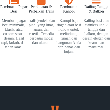
Pembuatan Pagar
Pembuatan &
Pembuatan
Railing Tangga
Besi
Perbaikan Tralis
Kanopi
& Balkon
Membuat pagar
Tralis jendela dan
Kanopi baja
Railing besi atau
besi minimalis,
pintu yang kuat,
ringan atau besi
stainless untuk
klasik, atau
aman, dan
hollow untuk
tangga dan
custom sesuai
estetik. Tersedia
melindungi
balkon, dengan
desain. Hasil
berbagai model
rumah dan
desain elegan dan
rapi, kokoh, dan
dan ukuran.
bangunan Anda
keamanan
tahan lama.
dari panas dan
maksimal.
hujan.