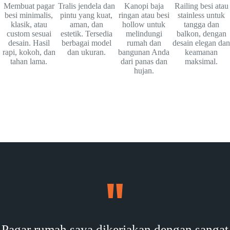
Membuat pagar
Tralis jendela dan
Kanopi baja
Railing besi atau
besi minimalis,
pintu yang kuat,
ringan atau besi
stainless untuk
klasik, atau
aman, dan
hollow untuk
tangga dan
custom sesuai
estetik. Tersedia
melindungi
balkon, dengan
desain. Hasil
berbagai model
rumah dan
desain elegan dan
rapi, kokoh, dan
dan ukuran.
bangunan Anda
keamanan
tahan lama.
dari panas dan
maksimal.
hujan.
Pagar rumah saya dikerjakan dengan sangat