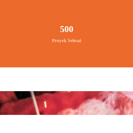
500
Proyek Selesai