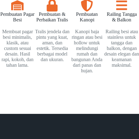
Pembuatan Pagar
Pembuatan &
Pembuatan
Railing Tangga
Besi
Perbaikan Tralis
Kanopi
& Balkon
Membuat pagar
Tralis jendela dan
Kanopi baja
Railing besi atau
besi minimalis,
pintu yang kuat,
ringan atau besi
stainless untuk
klasik, atau
aman, dan
hollow untuk
tangga dan
custom sesuai
estetik. Tersedia
melindungi
balkon, dengan
desain. Hasil
berbagai model
rumah dan
desain elegan dan
rapi, kokoh, dan
dan ukuran.
bangunan Anda
keamanan
tahan lama.
dari panas dan
maksimal.
hujan.