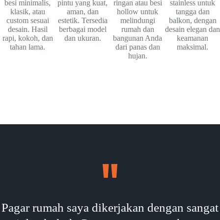
besi minimalis,
pintu yang kuat,
ringan atau besi
stainless untuk
klasik, atau
aman, dan
hollow untuk
tangga dan
custom sesuai
estetik. Tersedia
melindungi
balkon, dengan
desain. Hasil
berbagai model
rumah dan
desain elegan dan
rapi, kokoh, dan
dan ukuran.
bangunan Anda
keamanan
tahan lama.
dari panas dan
maksimal.
hujan.
Pagar rumah saya dikerjakan dengan sangat