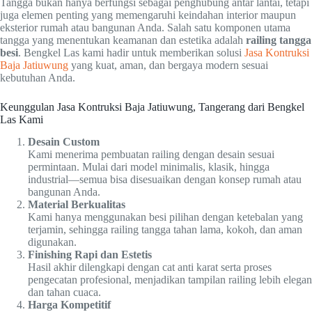
Tangga bukan hanya berfungsi sebagai penghubung antar lantai, tetapi
juga elemen penting yang memengaruhi keindahan interior maupun
eksterior rumah atau bangunan Anda. Salah satu komponen utama
tangga yang menentukan keamanan dan estetika adalah
railing tangga
besi
. Bengkel Las kami hadir untuk memberikan solusi
Jasa Kontruksi
Baja Jatiuwung
yang kuat, aman, dan bergaya modern sesuai
kebutuhan Anda.
Keunggulan Jasa Kontruksi Baja Jatiuwung, Tangerang dari Bengkel
Las Kami
Desain Custom
Kami menerima pembuatan railing dengan desain sesuai
permintaan. Mulai dari model minimalis, klasik, hingga
industrial—semua bisa disesuaikan dengan konsep rumah atau
bangunan Anda.
Material Berkualitas
Kami hanya menggunakan besi pilihan dengan ketebalan yang
terjamin, sehingga railing tangga tahan lama, kokoh, dan aman
digunakan.
Finishing Rapi dan Estetis
Hasil akhir dilengkapi dengan cat anti karat serta proses
pengecatan profesional, menjadikan tampilan railing lebih elegan
dan tahan cuaca.
Harga Kompetitif