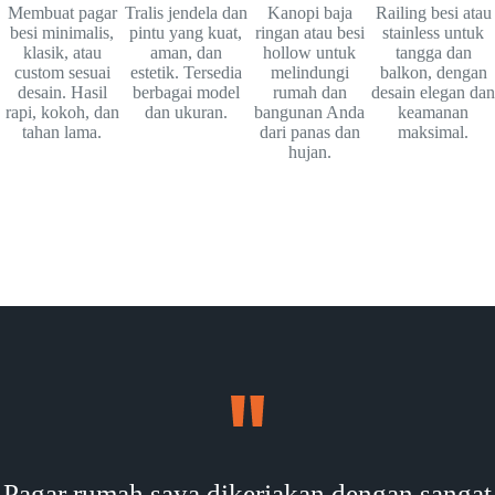
Membuat pagar
Tralis jendela dan
Kanopi baja
Railing besi atau
besi minimalis,
pintu yang kuat,
ringan atau besi
stainless untuk
klasik, atau
aman, dan
hollow untuk
tangga dan
custom sesuai
estetik. Tersedia
melindungi
balkon, dengan
desain. Hasil
berbagai model
rumah dan
desain elegan dan
rapi, kokoh, dan
dan ukuran.
bangunan Anda
keamanan
tahan lama.
dari panas dan
maksimal.
hujan.
Pagar rumah saya dikerjakan dengan sangat