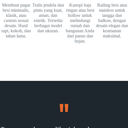
Membuat pagar
Tralis jendela dan
Kanopi baja
Railing besi atau
besi minimalis,
pintu yang kuat,
ringan atau besi
stainless untuk
klasik, atau
aman, dan
hollow untuk
tangga dan
custom sesuai
estetik. Tersedia
melindungi
balkon, dengan
desain. Hasil
berbagai model
rumah dan
desain elegan dan
rapi, kokoh, dan
dan ukuran.
bangunan Anda
keamanan
tahan lama.
dari panas dan
maksimal.
hujan.