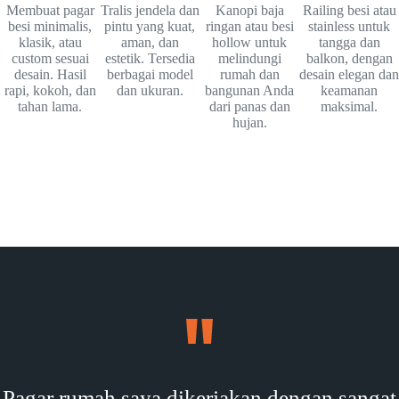
Membuat pagar
Tralis jendela dan
Kanopi baja
Railing besi atau
besi minimalis,
pintu yang kuat,
ringan atau besi
stainless untuk
klasik, atau
aman, dan
hollow untuk
tangga dan
custom sesuai
estetik. Tersedia
melindungi
balkon, dengan
desain. Hasil
berbagai model
rumah dan
desain elegan dan
rapi, kokoh, dan
dan ukuran.
bangunan Anda
keamanan
tahan lama.
dari panas dan
maksimal.
hujan.
Pagar rumah saya dikerjakan dengan sangat