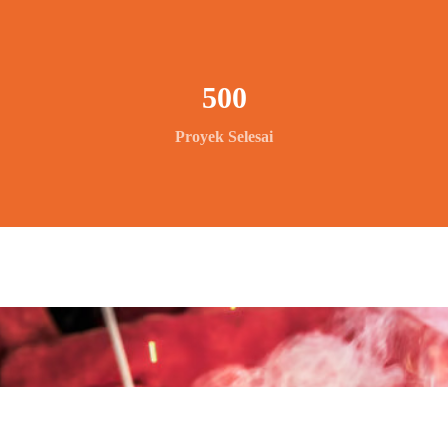
500
Proyek Selesai