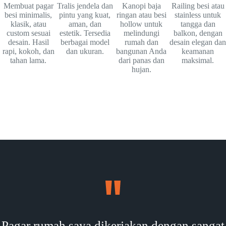
Membuat pagar
Tralis jendela dan
Kanopi baja
Railing besi atau
besi minimalis,
pintu yang kuat,
ringan atau besi
stainless untuk
klasik, atau
aman, dan
hollow untuk
tangga dan
custom sesuai
estetik. Tersedia
melindungi
balkon, dengan
desain. Hasil
berbagai model
rumah dan
desain elegan dan
rapi, kokoh, dan
dan ukuran.
bangunan Anda
keamanan
tahan lama.
dari panas dan
maksimal.
hujan.
Pagar rumah saya dikerjakan dengan sangat