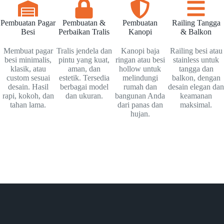
Pembuatan Pagar
Pembuatan &
Pembuatan
Railing Tangga
Besi
Perbaikan Tralis
Kanopi
& Balkon
Membuat pagar
Tralis jendela dan
Kanopi baja
Railing besi atau
besi minimalis,
pintu yang kuat,
ringan atau besi
stainless untuk
klasik, atau
aman, dan
hollow untuk
tangga dan
custom sesuai
estetik. Tersedia
melindungi
balkon, dengan
desain. Hasil
berbagai model
rumah dan
desain elegan dan
rapi, kokoh, dan
dan ukuran.
bangunan Anda
keamanan
tahan lama.
dari panas dan
maksimal.
hujan.