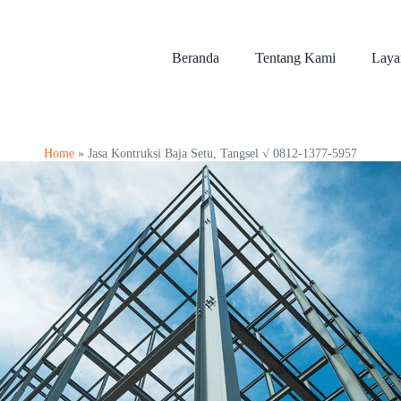
Beranda
Tentang Kami
Laya
Home
»
Jasa Kontruksi Baja Setu, Tangsel √ 0812-1377-5957