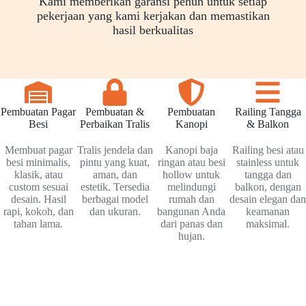
Kami memberikan garansi penuh untuk setiap
pekerjaan yang kami kerjakan dan memastikan
hasil berkualitas
Pembuatan Pagar
Pembuatan &
Pembuatan
Railing Tangga
Besi
Perbaikan Tralis
Kanopi
& Balkon
Membuat pagar
Tralis jendela dan
Kanopi baja
Railing besi atau
besi minimalis,
pintu yang kuat,
ringan atau besi
stainless untuk
klasik, atau
aman, dan
hollow untuk
tangga dan
custom sesuai
estetik. Tersedia
melindungi
balkon, dengan
desain. Hasil
berbagai model
rumah dan
desain elegan dan
rapi, kokoh, dan
dan ukuran.
bangunan Anda
keamanan
tahan lama.
dari panas dan
maksimal.
hujan.