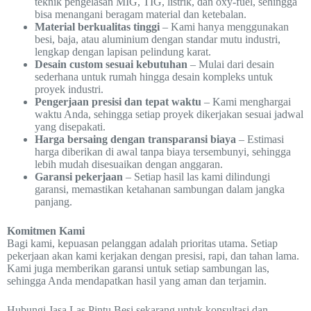
teknik pengelasan MIG, TIG, listrik, dan oxy-fuel, sehingga
bisa menangani beragam material dan ketebalan.
Material berkualitas tinggi
– Kami hanya menggunakan
besi, baja, atau aluminium dengan standar mutu industri,
lengkap dengan lapisan pelindung karat.
Desain custom sesuai kebutuhan
– Mulai dari desain
sederhana untuk rumah hingga desain kompleks untuk
proyek industri.
Pengerjaan presisi dan tepat waktu
– Kami menghargai
waktu Anda, sehingga setiap proyek dikerjakan sesuai jadwal
yang disepakati.
Harga bersaing dengan transparansi biaya
– Estimasi
harga diberikan di awal tanpa biaya tersembunyi, sehingga
lebih mudah disesuaikan dengan anggaran.
Garansi pekerjaan
– Setiap hasil las kami dilindungi
garansi, memastikan ketahanan sambungan dalam jangka
panjang.
Komitmen Kami
Bagi kami, kepuasan pelanggan adalah prioritas utama. Setiap
pekerjaan akan kami kerjakan dengan presisi, rapi, dan tahan lama.
Kami juga memberikan garansi untuk setiap sambungan las,
sehingga Anda mendapatkan hasil yang aman dan terjamin.
Hubungi Jasa Las Pintu Besi sekarang untuk konsultasi dan