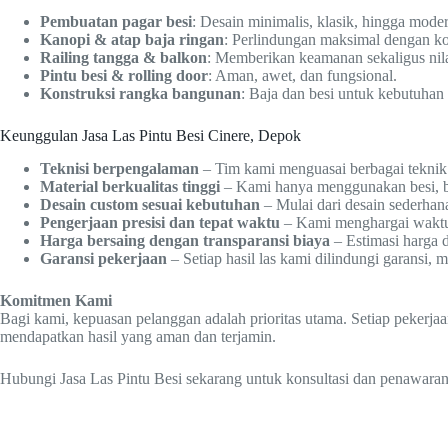
Pembuatan pagar besi
: Desain minimalis, klasik, hingga mode
Kanopi & atap baja ringan
: Perlindungan maksimal dengan ko
Railing tangga & balkon
: Memberikan keamanan sekaligus nilai
Pintu besi & rolling door
: Aman, awet, dan fungsional.
Konstruksi rangka bangunan
: Baja dan besi untuk kebutuhan
Keunggulan Jasa Las Pintu Besi Cinere, Depok
Teknisi berpengalaman
– Tim kami menguasai berbagai teknik 
Material berkualitas tinggi
– Kami hanya menggunakan besi, baj
Desain custom sesuai kebutuhan
– Mulai dari desain sederhan
Pengerjaan presisi dan tepat waktu
– Kami menghargai waktu A
Harga bersaing dengan transparansi biaya
– Estimasi harga 
Garansi pekerjaan
– Setiap hasil las kami dilindungi garansi
Komitmen Kami
Bagi kami, kepuasan pelanggan adalah prioritas utama. Setiap pekerja
mendapatkan hasil yang aman dan terjamin.
Hubungi Jasa Las Pintu Besi sekarang untuk konsultasi dan penawaran