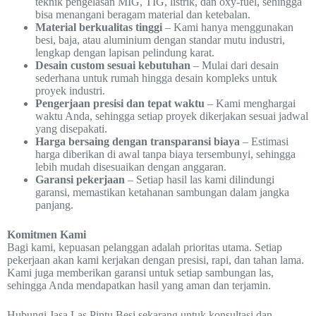
teknik pengelasan MIG, TIG, listrik, dan oxy-fuel, sehingga
bisa menangani beragam material dan ketebalan.
Material berkualitas tinggi
– Kami hanya menggunakan
besi, baja, atau aluminium dengan standar mutu industri,
lengkap dengan lapisan pelindung karat.
Desain custom sesuai kebutuhan
– Mulai dari desain
sederhana untuk rumah hingga desain kompleks untuk
proyek industri.
Pengerjaan presisi dan tepat waktu
– Kami menghargai
waktu Anda, sehingga setiap proyek dikerjakan sesuai jadwal
yang disepakati.
Harga bersaing dengan transparansi biaya
– Estimasi
harga diberikan di awal tanpa biaya tersembunyi, sehingga
lebih mudah disesuaikan dengan anggaran.
Garansi pekerjaan
– Setiap hasil las kami dilindungi
garansi, memastikan ketahanan sambungan dalam jangka
panjang.
Komitmen Kami
Bagi kami, kepuasan pelanggan adalah prioritas utama. Setiap
pekerjaan akan kami kerjakan dengan presisi, rapi, dan tahan lama.
Kami juga memberikan garansi untuk setiap sambungan las,
sehingga Anda mendapatkan hasil yang aman dan terjamin.
Hubungi Jasa Las Pintu Besi sekarang untuk konsultasi dan