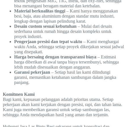
teknik pengelasan MIG, TIG, listrik, dan oxy-fuel, sehingga
bisa menangani beragam material dan ketebalan.
Material berkualitas tinggi
– Kami hanya menggunakan
besi, baja, atau aluminium dengan standar mutu industri,
lengkap dengan lapisan pelindung karat.
Desain custom sesuai kebutuhan
– Mulai dari desain
sederhana untuk rumah hingga desain kompleks untuk
proyek industri.
Pengerjaan presisi dan tepat waktu
– Kami menghargai
waktu Anda, sehingga setiap proyek dikerjakan sesuai jadwal
yang disepakati.
Harga bersaing dengan transparansi biaya
– Estimasi
harga diberikan di awal tanpa biaya tersembunyi, sehingga
lebih mudah disesuaikan dengan anggaran.
Garansi pekerjaan
– Setiap hasil las kami dilindungi
garansi, memastikan ketahanan sambungan dalam jangka
panjang.
Komitmen Kami
Bagi kami, kepuasan pelanggan adalah prioritas utama. Setiap
pekerjaan akan kami kerjakan dengan presisi, rapi, dan tahan lama.
Kami juga memberikan garansi untuk setiap sambungan las,
sehingga Anda mendapatkan hasil yang aman dan terjamin.
Hubungi Jasa Las Pintu Besi sekarang untuk konsultasi dan