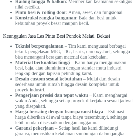
Railing tangga & balkon
: Memberikan keamanan sekaligus
nilai estetika.
Pintu besi & rolling door
: Aman, awet, dan fungsional.
Konstruksi rangka bangunan
: Baja dan besi untuk
kebutuhan proyek besar maupun kecil.
Keunggulan Jasa Las Pintu Besi Pondok Melati, Bekasi
Teknisi berpengalaman
– Tim kami menguasai berbagai
teknik pengelasan MIG, TIG, listrik, dan oxy-fuel, sehingga
bisa menangani beragam material dan ketebalan.
Material berkualitas tinggi
– Kami hanya menggunakan
besi, baja, atau aluminium dengan standar mutu industri,
lengkap dengan lapisan pelindung karat.
Desain custom sesuai kebutuhan
– Mulai dari desain
sederhana untuk rumah hingga desain kompleks untuk
proyek industri.
Pengerjaan presisi dan tepat waktu
– Kami menghargai
waktu Anda, sehingga setiap proyek dikerjakan sesuai jadwal
yang disepakati.
Harga bersaing dengan transparansi biaya
– Estimasi
harga diberikan di awal tanpa biaya tersembunyi, sehingga
lebih mudah disesuaikan dengan anggaran.
Garansi pekerjaan
– Setiap hasil las kami dilindungi
garansi, memastikan ketahanan sambungan dalam jangka