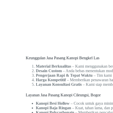
Keunggulan Jasa Pasang Kanopi Bengkel Las
Material Berkualitas
– Kami menggunakan besi,
Desain Custom
– Anda bebas menentukan model 
Pengerjaan Rapi & Tepat Waktu
– Tim kami b
Harga Kompetitif
– Memberikan penawaran harg
Layanan Konsultasi Gratis
– Kami siap memban
Layanan Jasa Pasang Kanopi Cileungsi, Bogor
Kanopi Besi Hollow
– Cocok untuk gaya minim
Kanopi Baja Ringan
– Kuat, tahan lama, dan 
Kanopi Polycarbonate
– Memberikan pencahay