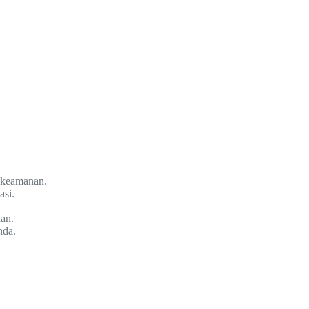
r keamanan.
asi.
an.
nda.