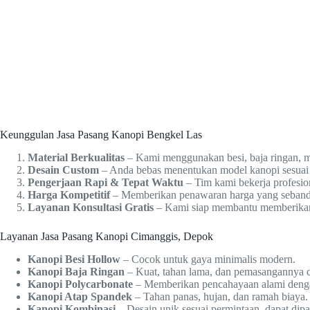
Keunggulan Jasa Pasang Kanopi Bengkel Las
Material Berkualitas
– Kami menggunakan besi, baja ringan, ma
Desain Custom
– Anda bebas menentukan model kanopi sesuai s
Pengerjaan Rapi & Tepat Waktu
– Tim kami bekerja profesiona
Harga Kompetitif
– Memberikan penawaran harga yang sebandi
Layanan Konsultasi Gratis
– Kami siap membantu memberikan s
Layanan Jasa Pasang Kanopi Cimanggis, Depok
Kanopi Besi Hollow
– Cocok untuk gaya minimalis modern.
Kanopi Baja Ringan
– Kuat, tahan lama, dan pemasangannya c
Kanopi Polycarbonate
– Memberikan pencahayaan alami denga
Kanopi Atap Spandek
– Tahan panas, hujan, dan ramah biaya.
Kanopi Kombinasi
– Desain unik sesuai permintaan, dapat dip