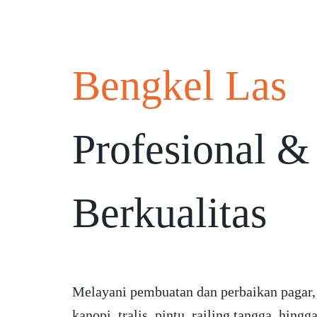
Bengkel Las
Profesional &
Berkualitas
Melayani pembuatan dan perbaikan pagar,
kanopi, tralis, pintu, railing tangga, hingg