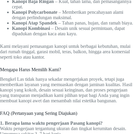
Kanopi Baja Ringan
– Kuat, tahan lama, dan pemasangannya
cepat.
Kanopi Polycarbonate
– Memberikan pencahayaan alami
dengan perlindungan maksimal.
Kanopi Atap Spandek
– Tahan panas, hujan, dan ramah biaya.
Kanopi Kombinasi
– Desain unik sesuai permintaan, dapat
dipadukan dengan kaca atau kayu.
Kami melayani pemasangan kanopi untuk berbagai kebutuhan, mulai
dari rumah tinggal, garasi mobil, teras, balkon, hingga area komersial
seperti toko atau kantor.
Mengapa Harus Memilih Kami?
Bengkel Las tidak hanya sekadar mengerjakan proyek, tetapi juga
memberikan layanan yang memuaskan dengan jaminan kualitas. Hasil
kanopi yang kokoh, desain sesuai keinginan, dan proses pengerjaan
yang transparan menjadikan kami pilihan tepat bagi Anda yang ingin
membuat kanopi awet dan menambah nilai estetika bangunan.
FAQ (Pertanyaan yang Sering Diajukan)
1. Berapa lama waktu pengerjaan Pasang kanopi?
Waktu pengerjaan tergantung ukuran dan tingkat kerumitan desain.
Umumnya sekitar 3–7 hari kerja.