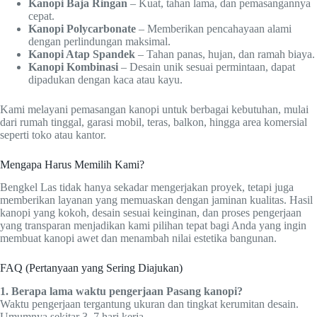
Kanopi Baja Ringan
– Kuat, tahan lama, dan pemasangannya
cepat.
Kanopi Polycarbonate
– Memberikan pencahayaan alami
dengan perlindungan maksimal.
Kanopi Atap Spandek
– Tahan panas, hujan, dan ramah biaya.
Kanopi Kombinasi
– Desain unik sesuai permintaan, dapat
dipadukan dengan kaca atau kayu.
Kami melayani pemasangan kanopi untuk berbagai kebutuhan, mulai
dari rumah tinggal, garasi mobil, teras, balkon, hingga area komersial
seperti toko atau kantor.
Mengapa Harus Memilih Kami?
Bengkel Las tidak hanya sekadar mengerjakan proyek, tetapi juga
memberikan layanan yang memuaskan dengan jaminan kualitas. Hasil
kanopi yang kokoh, desain sesuai keinginan, dan proses pengerjaan
yang transparan menjadikan kami pilihan tepat bagi Anda yang ingin
membuat kanopi awet dan menambah nilai estetika bangunan.
FAQ (Pertanyaan yang Sering Diajukan)
1. Berapa lama waktu pengerjaan Pasang kanopi?
Waktu pengerjaan tergantung ukuran dan tingkat kerumitan desain.
Umumnya sekitar 3–7 hari kerja.