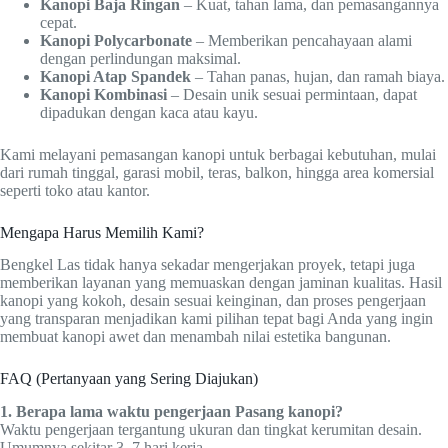
Kanopi Baja Ringan
– Kuat, tahan lama, dan pemasangannya
cepat.
Kanopi Polycarbonate
– Memberikan pencahayaan alami
dengan perlindungan maksimal.
Kanopi Atap Spandek
– Tahan panas, hujan, dan ramah biaya.
Kanopi Kombinasi
– Desain unik sesuai permintaan, dapat
dipadukan dengan kaca atau kayu.
Kami melayani pemasangan kanopi untuk berbagai kebutuhan, mulai
dari rumah tinggal, garasi mobil, teras, balkon, hingga area komersial
seperti toko atau kantor.
Mengapa Harus Memilih Kami?
Bengkel Las tidak hanya sekadar mengerjakan proyek, tetapi juga
memberikan layanan yang memuaskan dengan jaminan kualitas. Hasil
kanopi yang kokoh, desain sesuai keinginan, dan proses pengerjaan
yang transparan menjadikan kami pilihan tepat bagi Anda yang ingin
membuat kanopi awet dan menambah nilai estetika bangunan.
FAQ (Pertanyaan yang Sering Diajukan)
1. Berapa lama waktu pengerjaan Pasang kanopi?
Waktu pengerjaan tergantung ukuran dan tingkat kerumitan desain.
Umumnya sekitar 3–7 hari kerja.