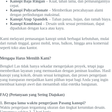
Kanopi Baja Ringan
– Kuat, tahan lama, dan pemasangannya
cepat.
Kanopi Polycarbonate
– Memberikan pencahayaan alami
dengan perlindungan maksimal.
Kanopi Atap Spandek
– Tahan panas, hujan, dan ramah biaya.
Kanopi Kombinasi
– Desain unik sesuai permintaan, dapat
dipadukan dengan kaca atau kayu.
Kami melayani pemasangan kanopi untuk berbagai kebutuhan, mulai
dari rumah tinggal, garasi mobil, teras, balkon, hingga area komersial
seperti toko atau kantor.
Mengapa Harus Memilih Kami?
Bengkel Las tidak hanya sekadar mengerjakan proyek, tetapi juga
memberikan layanan yang memuaskan dengan jaminan kualitas. Hasil
kanopi yang kokoh, desain sesuai keinginan, dan proses pengerjaan
yang transparan menjadikan kami pilihan tepat bagi Anda yang ingin
membuat kanopi awet dan menambah nilai estetika bangunan.
FAQ (Pertanyaan yang Sering Diajukan)
1. Berapa lama waktu pengerjaan Pasang kanopi?
Waktu pengerjaan tergantung ukuran dan tingkat kerumitan desain.
Umumnya sekitar 3–7 hari kerja.