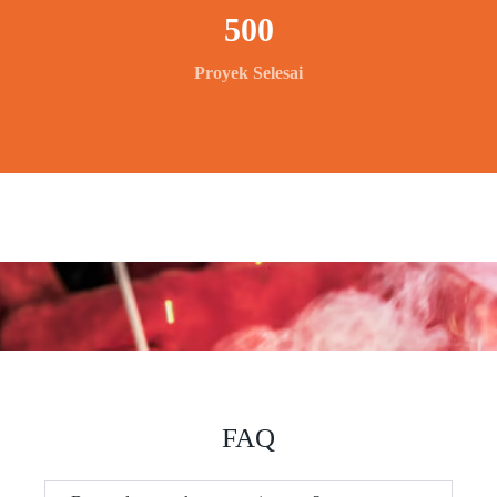
500
Proyek Selesai
FAQ