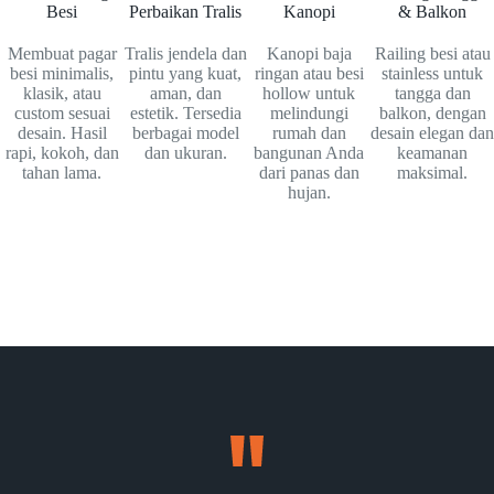
Besi
Perbaikan Tralis
Kanopi
& Balkon
Membuat pagar
Tralis jendela dan
Kanopi baja
Railing besi atau
besi minimalis,
pintu yang kuat,
ringan atau besi
stainless untuk
klasik, atau
aman, dan
hollow untuk
tangga dan
custom sesuai
estetik. Tersedia
melindungi
balkon, dengan
desain. Hasil
berbagai model
rumah dan
desain elegan dan
rapi, kokoh, dan
dan ukuran.
bangunan Anda
keamanan
tahan lama.
dari panas dan
maksimal.
hujan.