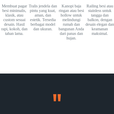
Membuat pagar
Tralis jendela dan
Kanopi baja
Railing besi atau
besi minimalis,
pintu yang kuat,
ringan atau besi
stainless untuk
klasik, atau
aman, dan
hollow untuk
tangga dan
custom sesuai
estetik. Tersedia
melindungi
balkon, dengan
desain. Hasil
berbagai model
rumah dan
desain elegan dan
rapi, kokoh, dan
dan ukuran.
bangunan Anda
keamanan
tahan lama.
dari panas dan
maksimal.
hujan.