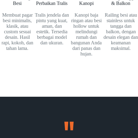
Besi
Perbaikan Tralis
Kanopi
& Balkon
Membuat pagar
Tralis jendela dan
Kanopi baja
Railing besi atau
besi minimalis,
pintu yang kuat,
ringan atau besi
stainless untuk
klasik, atau
aman, dan
hollow untuk
tangga dan
custom sesuai
estetik. Tersedia
melindungi
balkon, dengan
desain. Hasil
berbagai model
rumah dan
desain elegan dan
rapi, kokoh, dan
dan ukuran.
bangunan Anda
keamanan
tahan lama.
dari panas dan
maksimal.
hujan.