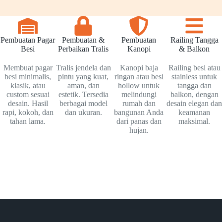
Pembuatan Pagar
Pembuatan &
Pembuatan
Railing Tangga
Besi
Perbaikan Tralis
Kanopi
& Balkon
Membuat pagar
Tralis jendela dan
Kanopi baja
Railing besi atau
besi minimalis,
pintu yang kuat,
ringan atau besi
stainless untuk
klasik, atau
aman, dan
hollow untuk
tangga dan
custom sesuai
estetik. Tersedia
melindungi
balkon, dengan
desain. Hasil
berbagai model
rumah dan
desain elegan dan
rapi, kokoh, dan
dan ukuran.
bangunan Anda
keamanan
tahan lama.
dari panas dan
maksimal.
hujan.