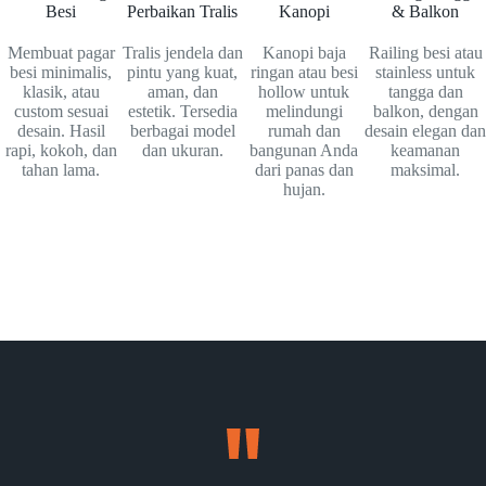
Besi
Perbaikan Tralis
Kanopi
& Balkon
Membuat pagar
Tralis jendela dan
Kanopi baja
Railing besi atau
besi minimalis,
pintu yang kuat,
ringan atau besi
stainless untuk
klasik, atau
aman, dan
hollow untuk
tangga dan
custom sesuai
estetik. Tersedia
melindungi
balkon, dengan
desain. Hasil
berbagai model
rumah dan
desain elegan dan
rapi, kokoh, dan
dan ukuran.
bangunan Anda
keamanan
tahan lama.
dari panas dan
maksimal.
hujan.