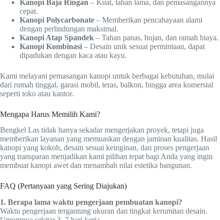
Kanopi Baja Ringan
– Kuat, tahan lama, dan pemasangannya
cepat.
Kanopi Polycarbonate
– Memberikan pencahayaan alami
dengan perlindungan maksimal.
Kanopi Atap Spandek
– Tahan panas, hujan, dan ramah biaya.
Kanopi Kombinasi
– Desain unik sesuai permintaan, dapat
dipadukan dengan kaca atau kayu.
Kami melayani pemasangan kanopi untuk berbagai kebutuhan, mulai
dari rumah tinggal, garasi mobil, teras, balkon, hingga area komersial
seperti toko atau kantor.
Mengapa Harus Memilih Kami?
Bengkel Las tidak hanya sekadar mengerjakan proyek, tetapi juga
memberikan layanan yang memuaskan dengan jaminan kualitas. Hasil
kanopi yang kokoh, desain sesuai keinginan, dan proses pengerjaan
yang transparan menjadikan kami pilihan tepat bagi Anda yang ingin
membuat kanopi awet dan menambah nilai estetika bangunan.
FAQ (Pertanyaan yang Sering Diajukan)
1. Berapa lama waktu pengerjaan pembuatan kanopi?
Waktu pengerjaan tergantung ukuran dan tingkat kerumitan desain.
Umumnya sekitar 3–7 hari kerja.