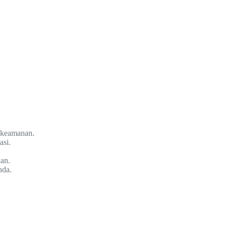
r keamanan.
asi.
an.
nda.