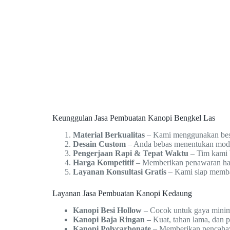
Keunggulan Jasa Pembuatan Kanopi Bengkel Las
Material Berkualitas
– Kami menggunakan besi,
Desain Custom
– Anda bebas menentukan model 
Pengerjaan Rapi & Tepat Waktu
– Tim kami b
Harga Kompetitif
– Memberikan penawaran harg
Layanan Konsultasi Gratis
– Kami siap memban
Layanan Jasa Pembuatan Kanopi Kedaung
Kanopi Besi Hollow
– Cocok untuk gaya minim
Kanopi Baja Ringan
– Kuat, tahan lama, dan 
Kanopi Polycarbonate
– Memberikan pencahay