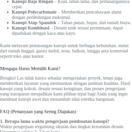
Kanopi Baja Ringan
– Kuat, tahan lama, dan pemasangannya
cepat.
Kanopi Polycarbonate
– Memberikan pencahayaan alami
dengan perlindungan maksimal.
Kanopi Atap Spandek
– Tahan panas, hujan, dan ramah biaya.
Kanopi Kombinasi
– Desain unik sesuai permintaan, dapat
dipadukan dengan kaca atau kayu.
Kami melayani pemasangan kanopi untuk berbagai kebutuhan, mulai
dari rumah tinggal, garasi mobil, teras, balkon, hingga area komersial
seperti toko atau kantor.
Mengapa Harus Memilih Kami?
Bengkel Las tidak hanya sekadar mengerjakan proyek, tetapi juga
memberikan layanan yang memuaskan dengan jaminan kualitas. Hasil
kanopi yang kokoh, desain sesuai keinginan, dan proses pengerjaan
yang transparan menjadikan kami pilihan tepat bagi Anda yang ingin
membuat kanopi awet dan menambah nilai estetika bangunan.
FAQ (Pertanyaan yang Sering Diajukan)
1. Berapa lama waktu pengerjaan pembuatan kanopi?
Waktu pengerjaan tergantung ukuran dan tingkat kerumitan desain.
Umumnya sekitar 3–7 hari kerja.