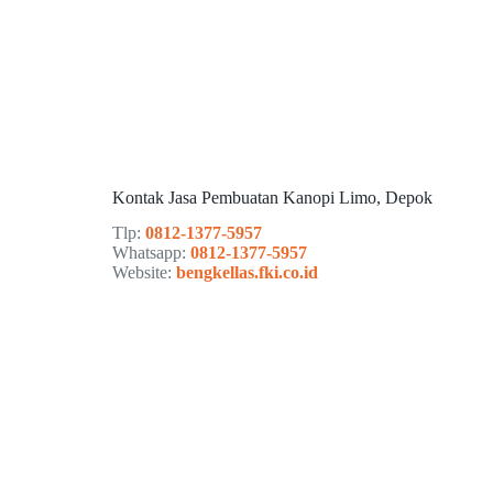
Kontak Jasa Pembuatan Kanopi Limo, Depok
Tlp:
0812-1377-5957
Whatsapp:
0812-1377-5957
Website:
bengkellas.fki.co.id