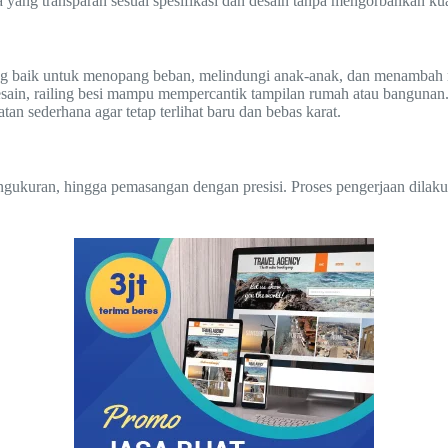
ang transparan sesuai spesifikasi dan desain tanpa mengorbankan kual
ng baik untuk menopang beban, melindungi anak-anak, dan menambah 
sain, railing besi mampu mempercantik tampilan rumah atau bangunan
 sederhana agar tetap terlihat baru dan bebas karat.
engukuran, hingga pemasangan dengan presisi. Proses pengerjaan dilak