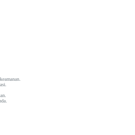
r keamanan.
asi.
an.
nda.