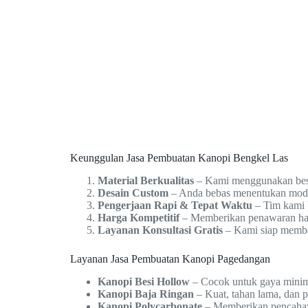
Keunggulan Jasa Pembuatan Kanopi Bengkel Las
Material Berkualitas
– Kami menggunakan besi,
Desain Custom
– Anda bebas menentukan model 
Pengerjaan Rapi & Tepat Waktu
– Tim kami b
Harga Kompetitif
– Memberikan penawaran harg
Layanan Konsultasi Gratis
– Kami siap memban
Layanan Jasa Pembuatan Kanopi Pagedangan
Kanopi Besi Hollow
– Cocok untuk gaya minim
Kanopi Baja Ringan
– Kuat, tahan lama, dan 
Kanopi Polycarbonate
– Memberikan pencahay