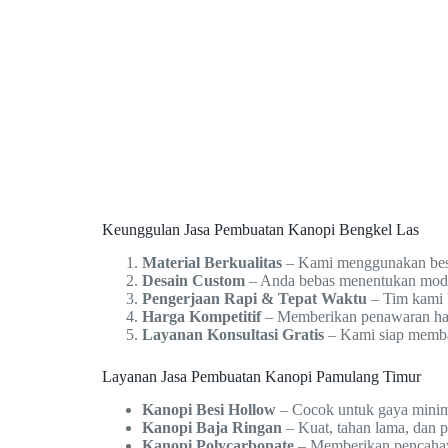
Keunggulan Jasa Pembuatan Kanopi Bengkel Las
Material Berkualitas
– Kami menggunakan besi,
Desain Custom
– Anda bebas menentukan model 
Pengerjaan Rapi & Tepat Waktu
– Tim kami b
Harga Kompetitif
– Memberikan penawaran harg
Layanan Konsultasi Gratis
– Kami siap memban
Layanan Jasa Pembuatan Kanopi Pamulang Timur
Kanopi Besi Hollow
– Cocok untuk gaya minim
Kanopi Baja Ringan
– Kuat, tahan lama, dan 
Kanopi Polycarbonate
– Memberikan pencahay