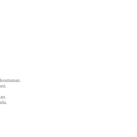
r keamanan.
asi.
an.
nda.