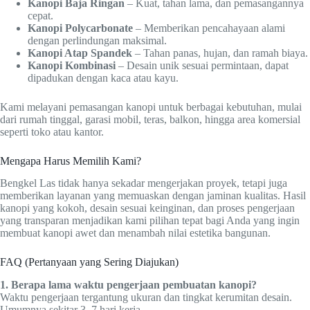
Kanopi Baja Ringan
– Kuat, tahan lama, dan pemasangannya
cepat.
Kanopi Polycarbonate
– Memberikan pencahayaan alami
dengan perlindungan maksimal.
Kanopi Atap Spandek
– Tahan panas, hujan, dan ramah biaya.
Kanopi Kombinasi
– Desain unik sesuai permintaan, dapat
dipadukan dengan kaca atau kayu.
Kami melayani pemasangan kanopi untuk berbagai kebutuhan, mulai
dari rumah tinggal, garasi mobil, teras, balkon, hingga area komersial
seperti toko atau kantor.
Mengapa Harus Memilih Kami?
Bengkel Las tidak hanya sekadar mengerjakan proyek, tetapi juga
memberikan layanan yang memuaskan dengan jaminan kualitas. Hasil
kanopi yang kokoh, desain sesuai keinginan, dan proses pengerjaan
yang transparan menjadikan kami pilihan tepat bagi Anda yang ingin
membuat kanopi awet dan menambah nilai estetika bangunan.
FAQ (Pertanyaan yang Sering Diajukan)
1. Berapa lama waktu pengerjaan pembuatan kanopi?
Waktu pengerjaan tergantung ukuran dan tingkat kerumitan desain.
Umumnya sekitar 3–7 hari kerja.