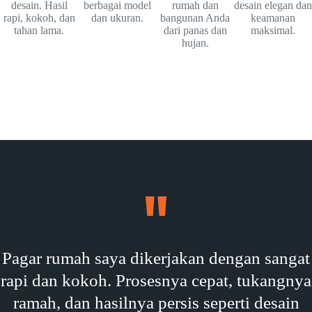
desain. Hasil
berbagai model
rumah dan
desain elegan dan
rapi, kokoh, dan
dan ukuran.
bangunan Anda
keamanan
tahan lama.
dari panas dan
maksimal.
hujan.
Pagar rumah saya dikerjakan dengan sangat
rapi dan kokoh. Prosesnya cepat, tukangnya
ramah, dan hasilnya persis seperti desain