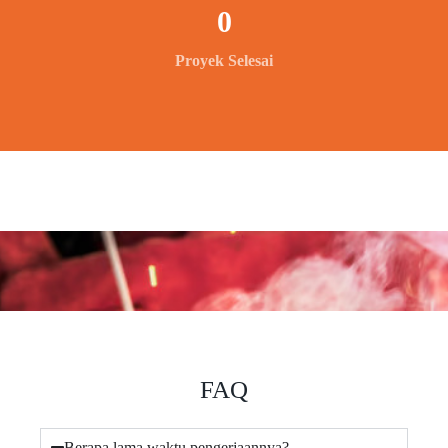
0
Proyek Selesai
FAQ
Berapa lama waktu pengerjaannya?