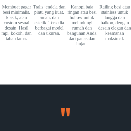
Membuat pagar
Tralis jendela dan
Kanopi baja
Railing besi atau
besi minimalis,
pintu yang kuat,
ringan atau besi
stainless untuk
klasik, atau
aman, dan
hollow untuk
tangga dan
custom sesuai
estetik. Tersedia
melindungi
balkon, dengan
desain. Hasil
berbagai model
rumah dan
desain elegan dan
rapi, kokoh, dan
dan ukuran.
bangunan Anda
keamanan
tahan lama.
dari panas dan
maksimal.
hujan.