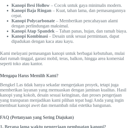
Kanopi Besi Hollow
– Cocok untuk gaya minimalis modern.
Kanopi Baja Ringan
– Kuat, tahan lama, dan pemasangannya
cepat.
Kanopi Polycarbonate
– Memberikan pencahayaan alami
dengan perlindungan maksimal.
Kanopi Atap Spandek
– Tahan panas, hujan, dan ramah biaya.
Kanopi Kombinasi
– Desain unik sesuai permintaan, dapat
dipadukan dengan kaca atau kayu.
Kami melayani pemasangan kanopi untuk berbagai kebutuhan, mulai
dari rumah tinggal, garasi mobil, teras, balkon, hingga area komersial
seperti toko atau kantor.
Mengapa Harus Memilih Kami?
Bengkel Las tidak hanya sekadar mengerjakan proyek, tetapi juga
memberikan layanan yang memuaskan dengan jaminan kualitas. Hasil
kanopi yang kokoh, desain sesuai keinginan, dan proses pengerjaan
yang transparan menjadikan kami pilihan tepat bagi Anda yang ingin
membuat kanopi awet dan menambah nilai estetika bangunan.
FAQ (Pertanyaan yang Sering Diajukan)
1. Berapa lama waktu pengerjaan pembuatan kanopi?