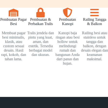
Pembuatan Pagar
Pembuatan &
Pembuatan
Railing Tangga
Besi
Perbaikan Tralis
Kanopi
& Balkon
Membuat pagar
Tralis jendela dan
Kanopi baja
Railing besi atau
besi minimalis,
pintu yang kuat,
ringan atau besi
stainless untuk
klasik, atau
aman, dan
hollow untuk
tangga dan
custom sesuai
estetik. Tersedia
melindungi
balkon, dengan
desain. Hasil
berbagai model
rumah dan
desain elegan dan
rapi, kokoh, dan
dan ukuran.
bangunan Anda
keamanan
tahan lama.
dari panas dan
maksimal.
hujan.