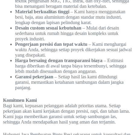
teknik pengelasan MIG, TIG, listrik, dan oxy-fuel, sehingga
bisa menangani beragam material dan ketebalan.
Material berkualitas tinggi
– Kami hanya menggunakan
besi, baja, atau aluminium dengan standar mutu industri,
lengkap dengan lapisan pelindung karat.
Desain custom sesuai kebutuhan
– Mulai dari desain
sederhana untuk rumah hingga desain kompleks untuk
proyek industri.
Pengerjaan presisi dan tepat waktu
– Kami menghargai
waktu Anda, sehingga setiap proyek dikerjakan sesuai jadwal
yang disepakati.
Harga bersaing dengan transparansi biaya
– Estimasi
harga diberikan di awal tanpa biaya tersembunyi, sehingga
lebih mudah disesuaikan dengan anggaran.
Garansi pekerjaan
– Setiap hasil las kami dilindungi
garansi, memastikan ketahanan sambungan dalam jangka
panjang.
Komitmen Kami
Bagi kami, kepuasan pelanggan adalah prioritas utama. Setiap
pekerjaan akan kami kerjakan dengan presisi, rapi, dan tahan lama.
Kami juga memberikan garansi untuk setiap sambungan las,
sehingga Anda mendapatkan hasil yang aman dan terjamin.
Hubungi Jasa Pembuatan Pintu Besi sekarang untuk konsultasi dan