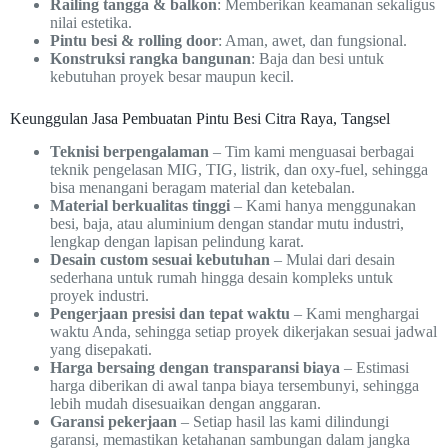
Railing tangga & balkon
: Memberikan keamanan sekaligus
nilai estetika.
Pintu besi & rolling door
: Aman, awet, dan fungsional.
Konstruksi rangka bangunan
: Baja dan besi untuk
kebutuhan proyek besar maupun kecil.
Keunggulan Jasa Pembuatan Pintu Besi Citra Raya, Tangsel
Teknisi berpengalaman
– Tim kami menguasai berbagai
teknik pengelasan MIG, TIG, listrik, dan oxy-fuel, sehingga
bisa menangani beragam material dan ketebalan.
Material berkualitas tinggi
– Kami hanya menggunakan
besi, baja, atau aluminium dengan standar mutu industri,
lengkap dengan lapisan pelindung karat.
Desain custom sesuai kebutuhan
– Mulai dari desain
sederhana untuk rumah hingga desain kompleks untuk
proyek industri.
Pengerjaan presisi dan tepat waktu
– Kami menghargai
waktu Anda, sehingga setiap proyek dikerjakan sesuai jadwal
yang disepakati.
Harga bersaing dengan transparansi biaya
– Estimasi
harga diberikan di awal tanpa biaya tersembunyi, sehingga
lebih mudah disesuaikan dengan anggaran.
Garansi pekerjaan
– Setiap hasil las kami dilindungi
garansi, memastikan ketahanan sambungan dalam jangka